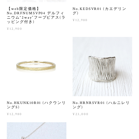
【web限定価格】
No.KEDSVR01 (カエデリン
No.DRFNUMSVP04 デルフィ
グ)
ニウム“2way”フープピアス(ラ
¥12,980
ッピング付き)
¥12,900
No.HKUNK10R01 (ハクウンリ
No.HRNRSVR01 (ハルニレリ
ングS)
ング)
¥12,980
¥23,000