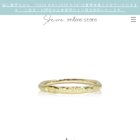
誠に勝手ながら、“2026 8/8〜2026 8/16”は夏季休業とさせていただきま
す。 ご注文・お問合せは休業明けより順次対応いたします。