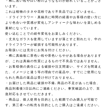
・稀に黒い粒や白い粉のようなものが紛れていることがござ
います。
これは植物のタネや花粉であり不良品ではございません。
・ドライフラワー・真鍮共に時間の経過やお客様の使い方に
より色合いや質感が変化しアンティークな味わいを楽しめる
素材になっています。
使い込むことでの経年変化をお楽しみください。
・丈夫なガラスを使用していますが落とすと割れたり、中の
ドライフラワーが破損する可能性があります。
お取扱いには充分にお気を付けください。
・稀に真鍮板に茶色い粒や茶色いもやがある場合があります
が、これは真鍮の性質によるもので不良品ではありません。
・お客様側の責任による破損や注文間違い、サイズを間違え
た、イメージと違う等の理由での返品や、すでにご使用にな
られた商品の返品は受け付けておりません。
・お届けした商品に破損や不備､商品の不足があった場合、
商品到着後3日以内にご連絡ください。事実確認の上で、至
急対応をさせていただきます。
・商品は、個人使用を目的とした範囲でのみ購入が可能で
す。第三者への転売を目的としたご購入はご遠慮ください。