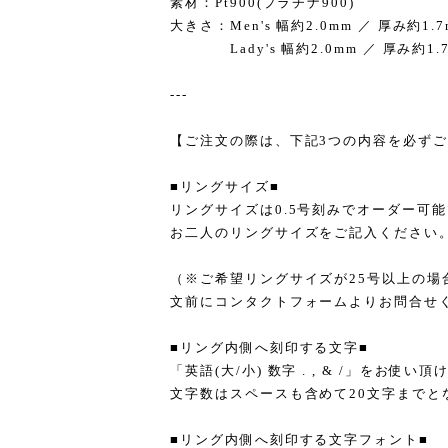
素材：Pt900(プラチナ900)
大きさ：Men's 幅約2.0mm ／ 厚み約1.7
Lady's 幅約2.0mm ／ 厚み約1.
---
【ご注文の際は、下記3つの内容を必ず
■リングサイズ■
リングサイズは0.5号刻みでオーダー可
お二人のリングサイズをご記入ください
（※ご希望リングサイズが25号以上の場
文前にコンタクトフォームよりお問合せ
■リング内側へ刻印する文字■
「英語(大/小) 数字 . , & /」をお使い
文字数はスペースも含めて20文字までと
■リング内側へ刻印する文字フォント■