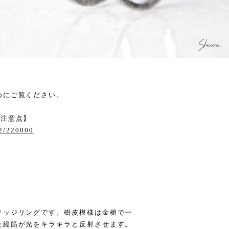
めにご覧ください。
【注意点】
12/220000
リッジリングです。樹皮模様は金槌で一
た縦筋が光をキラキラと反射させます。