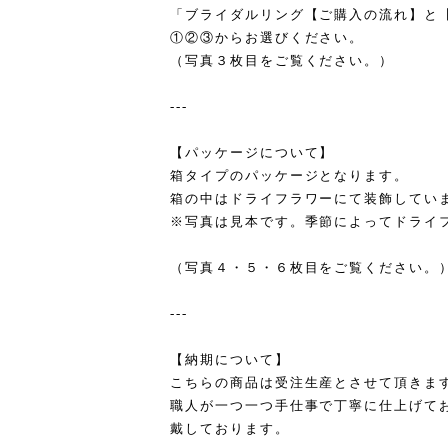
「ブライダルリング【ご購入の流れ】と
①②③からお選びください。
（写真３枚目をご覧ください。）
---
【パッケージについて】
箱タイプのパッケージとなります。
箱の中はドライフラワーにて装飾してい
※写真は見本です。季節によってドライ
（写真４・５・６枚目をご覧ください。
---
【納期について】
こちらの商品は受注生産とさせて頂きま
職人が一つ一つ手仕事で丁寧に仕上げて
戴しております。