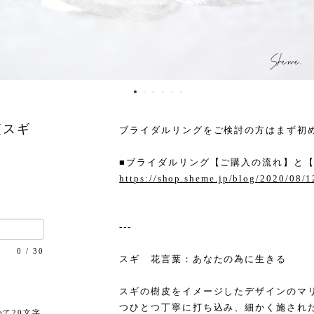
(スギ
ブライダルリングをご検討の方はまず初
■ブライダルリング【ご購入の流れ】と
https://shop.sheme.jp/blog/2020/08/
---
0
/
30
スギ 花言葉：あなたの為に生きる
スギの樹皮をイメージしたデザインのマ
つひとつ丁寧に打ち込み、細かく施され
て20文字