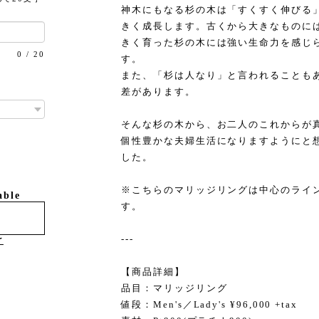
神木にもなる杉の木は「すくすく伸びる
きく成長します。古くから大きなものに
きく育った杉の木には強い生命力を感じ
0
/
20
す。
また、「杉は人なり」と言われることも
差があります。
そんな杉の木から、お二人のこれからが
個性豊かな夫婦生活になりますようにと
した。
※こちらのマリッジリングは中心のライ
able
す。
---
け
【商品詳細】
品目：マリッジリング
値段：Men's／Lady's ¥96,000 +tax