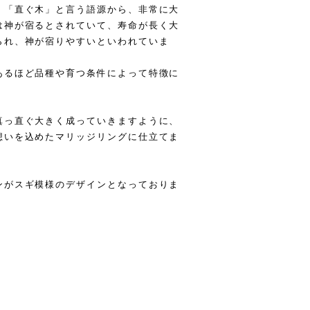
」「直ぐ木」と言う語源から、非常に大
は神が宿るとされていて、寿命が長く大
られ、神が宿りやすいといわれていま
あるほど品種や育つ条件によって特徴に
真っ直ぐ大きく成っていきますように、
想いを込めたマリッジリングに仕立てま
ンがスギ模様のデザインとなっておりま