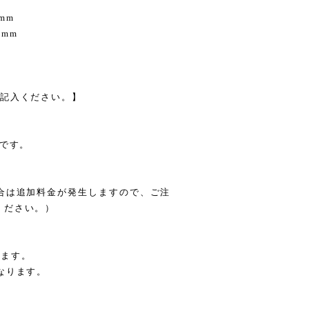
mm
7mm
ご記入ください。】
能です。
。
合は追加料金が発生しますので、ご注
ください。）
頂けます。
なります。