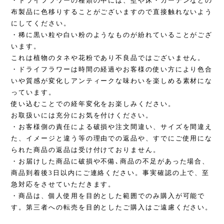
・ドライフラワーの種類の中には、壁や床・カーテンなどの
布製品に色移りすることがございますので直接触れないよう
にしてください。
・稀に黒い粒や白い粉のようなものが紛れていることがござ
います。
これは植物のタネや花粉であり不良品ではございません。
・ドライフラワーは時間の経過やお客様の使い方により色合
いや質感が変化しアンティークな味わいを楽しめる素材にな
っています。
使い込むことでの経年変化をお楽しみください。
お取扱いには充分にお気を付けください。
・お客様側の責任による破損や注文間違い、サイズを間違え
た、イメージと違う等の理由での返品や、すでにご使用にな
られた商品の返品は受け付けておりません。
・お届けした商品に破損や不備､商品の不足があった場合、
商品到着後3日以内にご連絡ください。事実確認の上で、至
急対応をさせていただきます。
・商品は、個人使用を目的とした範囲でのみ購入が可能で
す。第三者への転売を目的としたご購入はご遠慮ください。