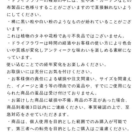
・ドライフラワーの種類の中には、壁や床・カーテンなどの
布製品に色移りすることがございますので直接触れないよう
にしてください。
・稀に黒い粒や白い粉のようなものが紛れていることがござ
います。
これは植物のタネや花粉であり不良品ではございません。
・ドライフラワーは時間の経過やお客様の使い方により色合
いや質感が変化しアンティークな味わいを楽しめる素材にな
っています。
使い込むことでの経年変化をお楽しみください。
お取扱いには充分にお気を付けください。
・お客様側の責任による破損や注文間違い、サイズを間違え
た、イメージと違う等の理由での返品や、すでにご使用にな
られた商品の返品は受け付けておりません。
・お届けした商品に破損や不備､商品の不足があった場合、
商品到着後3日以内にご連絡ください。事実確認の上で、至
急対応をさせていただきます。
・商品は、個人使用を目的とした範囲でのみ購入が可能で
す。第三者への転売を目的としたご購入はご遠慮ください。