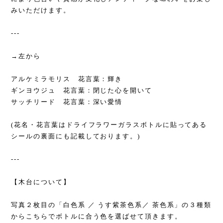
みいただけます。
---
→左から
アルケミラモリス 花言葉：輝き
ギンヨウジュ 花言葉：閉じた心を開いて
サッチリード 花言葉：深い愛情
(花名・花言葉はドライフラワーガラスボトルに貼ってある
シールの裏面にも記載しております。)
---
【木台について】
写真２枚目の「白色系 ／ うす紫茶色系／ 茶色系」の３種類
からこちらでボトルに合う色を選ばせて頂きます。