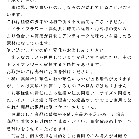
了承ください。
・稀に黒い粒や白い粉のようなものが紛れていることがござ
います。
これは植物のタネや花粉であり不良品ではございません。
・ドライフラワー・真鍮共に時間の経過やお客様の使い方に
より色合いや質感が変化しアンティークな味わいを楽しめる
素材になっています。
使い込むことでの経年変化をお楽しみください。
・丈夫なガラスを使用していますが落とすと割れたり、中の
ドライフラワーが破損する可能性があります。
お取扱いには充分にお気を付けください。
・稀に真鍮板に茶色い粒や茶色いもやがある場合があります
が、これは真鍮の性質によるもので不良品ではありません。
・お客様側の責任による破損や注文間違い、サイズを間違え
た、イメージと違う等の理由での返品や、すでにご使用にな
られた商品の返品は受け付けておりません。
・お届けした商品に破損や不備､商品の不足があった場合、
商品到着後３日以内にご連絡ください。事実確認の上で、至
急対応をさせていただきます。
・商品は、個人使用を目的とした範囲でのみ購入が可能で