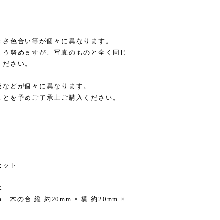
きさ色合い等が個々に異なります。
よう努めますが、写真のものと全く同じ
ください。
淡などが個々に異なります。
ことを予めご了承上ご購入ください。
セット
木
 木の台 縦 約20mm × 横 約20mm ×