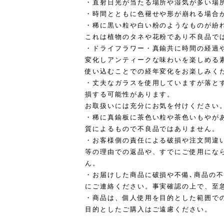
・直射日光が当たる場所や湿気が多い場
・時間とともに色褪せや形が崩れる場合
・稀に黒い粒や白い粉のようなものが紛
これは植物のタネや花粉であり不良品で
・ドライフラワー・真鍮共に時間の経過
変化しアンティークな味わいを楽しめる
使い込むことでの経年変化をお楽しみく
・丈夫なガラスを使用していますが落と
損する可能性があります。
お取扱いには充分にお気を付けください
・稀に真鍮板に茶色い粒や茶色いもやが
質によるもので不良品ではありません。
・お客様側の責任による破損や注文間違
等の理由での返品や、すでにご使用にな
ん。
・お届けした商品に破損や不備､商品の
にご連絡ください。事実確認の上で、至
・商品は、個人使用を目的とした範囲で
目的としたご購入はご遠慮ください。