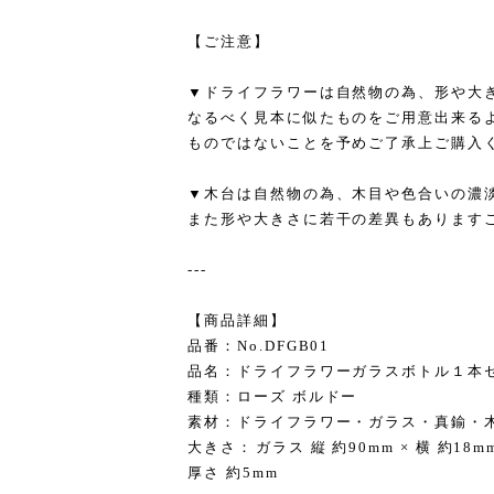
【ご注意】
▼ドライフラワーは自然物の為、形や大
なるべく見本に似たものをご用意出来る
ものではないことを予めご了承上ご購入
▼木台は自然物の為、木目や色合いの濃
また形や大きさに若干の差異もあります
---
【商品詳細】
品番：No.DFGB01
品名：ドライフラワーガラスボトル１本
種類：ローズ ボルドー
素材：ドライフラワー・ガラス・真鍮・
大きさ：ガラス 縦 約90mm × 横 約18mm
厚さ 約5mm