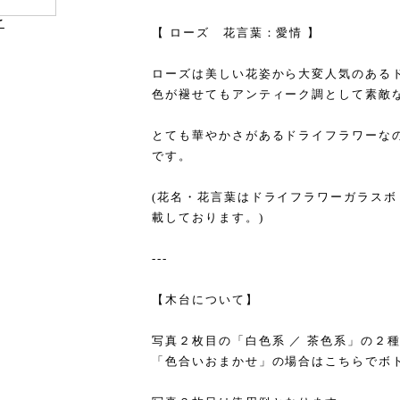
け
【 ローズ 花言葉：愛情 】
ローズは美しい花姿から大変人気のある
色が褪せてもアンティーク調として素敵
とても華やかさがあるドライフラワーな
です。
(花名・花言葉はドライフラワーガラス
載しております。)
---
【木台について】
写真２枚目の「白色系 ／ 茶色系」の２
「色合いおまかせ」の場合はこちらでボ