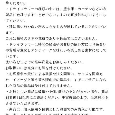
承ください。
・ドライフラワーの種類の中には、壁や床・カーテンなどの布
製品に色移りすることがございますので直接触れないようにし
てください。
・稀に黒い粒や白い粉のようなものが紛れていることがござい
ます。
これは植物のタネや花粉であり不良品ではございません。
・ドライフラワーは時間の経過やお客様の使い方により色合い
や質感が変化しアンティークな味わいを楽しめる素材になって
います。
使い込むことでの経年変化をお楽しみください。
お取扱いには充分にお気を付けください。
・お客様側の責任による破損や注文間違い、サイズを間違え
た、イメージと違う等の理由での返品や、すでにご使用になら
れた商品の返品は受け付けておりません。
・お届けした商品に破損や不備､商品の不足があった場合、商品
到着後3日以内にご連絡ください。事実確認の上で、至急対応を
させていただきます。
・商品は、個人使用を目的とした範囲でのみ購入が可能です。