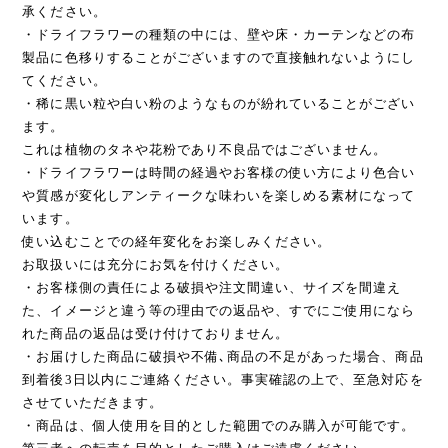
承ください。
・ドライフラワーの種類の中には、壁や床・カーテンなどの布
製品に色移りすることがございますので直接触れないようにし
てください。
・稀に黒い粒や白い粉のようなものが紛れていることがござい
ます。
これは植物のタネや花粉であり不良品ではございません。
・ドライフラワーは時間の経過やお客様の使い方により色合い
や質感が変化しアンティークな味わいを楽しめる素材になって
います。
使い込むことでの経年変化をお楽しみください。
お取扱いには充分にお気を付けください。
・お客様側の責任による破損や注文間違い、サイズを間違え
た、イメージと違う等の理由での返品や、すでにご使用になら
れた商品の返品は受け付けておりません。
・お届けした商品に破損や不備､商品の不足があった場合、商品
到着後3日以内にご連絡ください。事実確認の上で、至急対応を
させていただきます。
・商品は、個人使用を目的とした範囲でのみ購入が可能です。